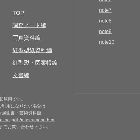
note7
TOP
note8
調査ノート編
note9
写真資料編
note10
紅型型紙資料編
紅型裂・図案帳編
文書編
は閲覧用です。
ご利用になりたい場合は
附属図書・芸術資料館
igei.ac.jp/lib/museumenu.html
5038 までお問い合わせ下さい。