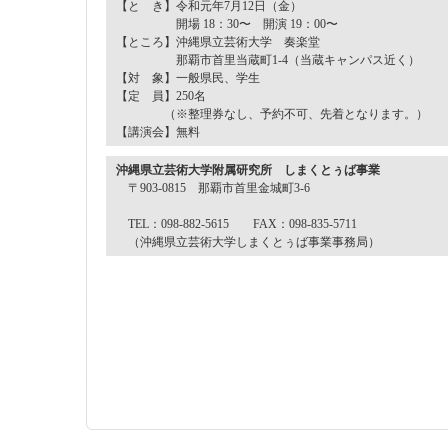
【と き】令和元年7月12日（金）
開場 18：30〜 開演 19：00〜
【ところ】沖縄県立芸術大学 奏楽堂
那覇市首里当蔵町1-4（当蔵キャンパス近く）
【対 象】一般県民、学生
【定 員】250名
（※整理券なし、予約不可、先着となります。）
【講演会】無料
沖縄県立芸術大学附属研究所 しまくとぅば事業
〒903-0815 那覇市首里金城町3-6
TEL：098-882-5615 FAX：098-835-5711
（沖縄県立芸術大学しまくとぅば事業事務局）