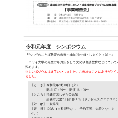
令和元年度 シンポジウム
『”シマ”のことば教育の未来～olelo Hawaii・しまくとぅば～』
ハワイ大学の先生方をお招きして文化や言語教育などについて
深めます。
※シンポジウムは終了いたしました。ご来場まことにありがとう
ました。
【と き】令和元年9月10日（火）
開場 17：30〜 開演 18：00〜
【ところ】那覇市ほしぞら公民館
那覇市安里2丁目1番１号（さいおんスクエア３Ｆ
【対 象】一般県民
【定 員】120名（※整理券なし、予約不可、先着となりま
す。）