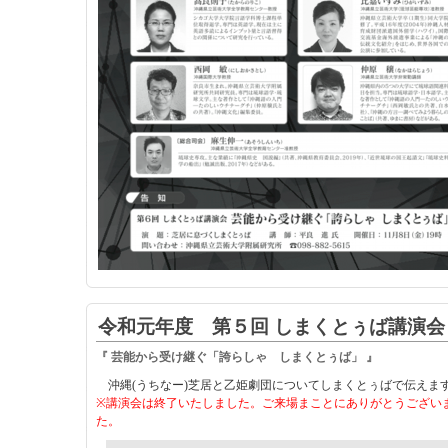
令和元年度 第５回 しまくとぅば講演会
『 芸能から受け継ぐ「誇らしゃ しまくとぅば」 』
沖縄(うちなー)芝居と乙姫劇団についてしまくとぅばで伝えま
※講演会は終了いたしました。ご来場まことにありがとうござい
た。