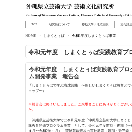
TOP
研究所について
移動大学／地域貢献
文化講
HOME
>
しまくとぅば
>
令和1年度しまくとぅば事業
令和元年度 しまくとぅば実践教育プ
令和元年度 しまくとぅば実践教育プロ
ム開発事業 報告会
『しまくとぅばで学ぶ琉球芸能 〜新しいしまくとぅば教育とワ
ョップ〜』
※報告会は終了いたしました。ご来場まことにありがとうござい
た。
沖縄県立芸術大学では令和元年度「沖縄県立芸術大学しまくと
践教育開発プログラム事業」として、令和元年度前期・後期（平成
４月〜令和2年１月）、琉球芸能専攻の実技教育（舞踊・歌三線