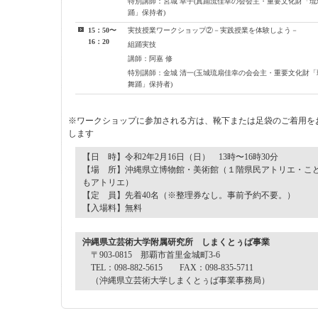
特別講師：宮城 幸子(真踊流佳幸の会会主・重要文化財「琉
踊」保持者)
15：50〜
実技授業ワークショップ②－実践授業を体験しよう－
16：20
組踊実技
講師：阿嘉 修
特別講師：金城 清一(玉城琉扇佳幸の会会主・重要文化財「
舞踊」保持者)
※ワークショップに参加される方は、靴下または足袋のご着用を
します
【日 時】令和2年2月16日（日） 13時〜16時30分
【場 所】沖縄県立博物館・美術館（１階県民アトリエ・こ
もアトリエ）
【定 員】先着40名（※整理券なし。事前予約不要。）
【入場料】無料
沖縄県立芸術大学附属研究所 しまくとぅば事業
〒903-0815 那覇市首里金城町3-6
TEL：098-882-5615 FAX：098-835-5711
（沖縄県立芸術大学しまくとぅば事業事務局）