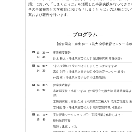
踊）において「しまくとぅば」を活用した事業実践を行ってきま
その事業報告と大学教育における「しまくとぅば」の活用につい
案および報告を行います。
―プログラム―
【総合司会：麻生 伸一（芸大 全学教育センター 准
13：30
〜
事業概要報告
14：00
鈴木 耕太（沖縄県立芸術大学 附属研究所 専任講師）
14：00〜
”よんで聴いて身につけるしまくとぅば”のすすめ
14：30
高良 則子（沖縄県立芸術大学 全学教育センター 教授）
仲原 穣（沖縄県立芸術大学 非常勤講師）
14：30〜
授業実践報告
15：00
①舞踊実技：比嘉 いずみ（沖縄県立芸術大学 琉球芸能専攻
授）
②舞踊実技：高嶺 久枝（沖縄県立芸術大学 琉球芸能専攻 
③阿嘉 修（沖縄県立芸術大学 琉球芸能専攻 准教授）
15：10〜
実技授業ワークショップ①－実践授業を体験しよう－
15：40
琉球舞踊実技
講師：比嘉 いずみ