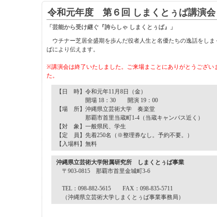
令和元年度 第６回 しまくとぅば講演会
「芸能から受け継ぐ『誇らしゃ しまくとぅば』」
ウチナー芝居全盛期を歩んだ役者人生と名優たちの逸話をしま
ばにより伝えます。
※講演会は終了いたしました。ご来場まことにありがとうござい
た。
【日 時】令和元年11月8日（金）
開場 18：30 開演 19：00
【場 所】沖縄県立芸術大学 奏楽堂
那覇市首里当蔵町1-4（当蔵キャンパス近く）
【対 象】一般県民、学生
【定 員】先着250名（※整理券なし。予約不要。）
【入場料】無料
沖縄県立芸術大学附属研究所 しまくとぅば事業
〒903-0815 那覇市首里金城町3-6
TEL：098-882-5615 FAX：098-835-5711
（沖縄県立芸術大学しまくとぅば事業事務局）