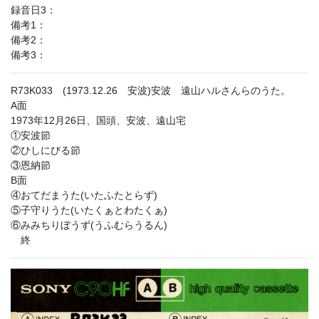
録音日3：
備考1：
備考2：
備考3：
R73K033 (1973.12.26 安波)安波 遠山ハルさんらのうた。
A面
1973年12月26日、国頭、安波、遠山宅
①安波節
②ひしにびる節
③恩納節
B面
④おてだまうた(いたふたとらず)
⑤子守りうた(いたくぁとわたくぁ)
⑥みみちりぼうず(うふむらうるん)
終