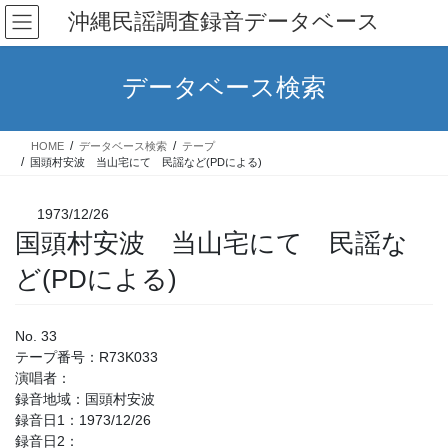
コ
ナ
沖縄民謡調査録音データベース
ン
ビ
テ
ゲ
ン
ー
データベース検索
ツ
シ
へ
ョ
ス
ン
HOME
データベース検索
テープ
キ
に
国頭村安波 当山宅にて 民謡など(PDによる)
ッ
移
プ
動
1973/12/26
国頭村安波 当山宅にて 民謡な
ど(PDによる)
No. 33
テープ番号：R73K033
演唱者：
録音地域：国頭村安波
録音日1：1973/12/26
録音日2：